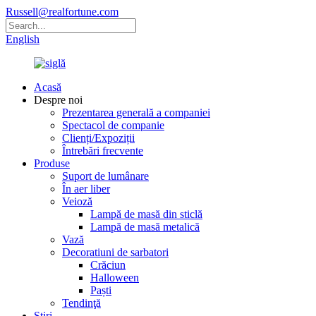
Russell@realfortune.com
English
Acasă
Despre noi
Prezentarea generală a companiei
Spectacol de companie
Clienți/Expoziții
Întrebări frecvente
Produse
Suport de lumânare
În aer liber
Veioză
Lampă de masă din sticlă
Lampă de masă metalică
Vază
Decoratiuni de sarbatori
Crăciun
Halloween
Paști
Tendinţă
Știri