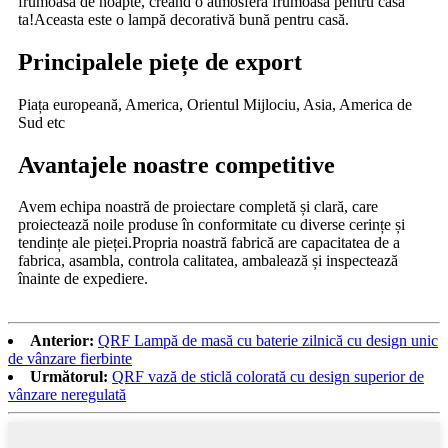
frumoasă de noapte, creând o atmosferă frumoasă pentru casa
ta!Aceasta este o lampă decorativă bună pentru casă.
Principalele piețe de export
Piața europeană, America, Orientul Mijlociu, Asia, America de
Sud etc
Avantajele noastre competitive
Avem echipa noastră de proiectare completă și clară, care
proiectează noile produse în conformitate cu diverse cerințe și
tendințe ale pieței.Propria noastră fabrică are capacitatea de a
fabrica, asambla, controla calitatea, ambalează și inspectează
înainte de expediere.
Anterior:
QRF Lampă de masă cu baterie zilnică cu design unic
de vânzare fierbinte
Următorul:
QRF vază de sticlă colorată cu design superior de
vânzare neregulată