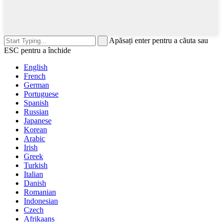
Apăsați enter pentru a căuta sau
ESC pentru a închide
English
French
German
Portuguese
Spanish
Russian
Japanese
Korean
Arabic
Irish
Greek
Turkish
Italian
Danish
Romanian
Indonesian
Czech
Afrikaans