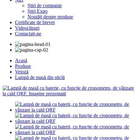
Știri de companie
Știri Expo
Noutăți despre produse
Certificate de brevet
Videoclipuri
Contactaţi-ne
Acasă
Produse
Veioză
Lampă de masă din sticlă