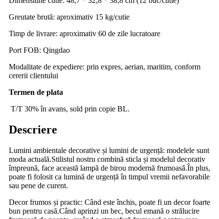
Dimensiune cutie: 48,7 * 32,8 * 38,8 cm (12 buc/cutie)
Greutate brută: aproximativ 15 kg/cutie
Timp de livrare: aproximativ 60 de zile lucratoare
Port FOB: Qingdao
Modalitate de expediere: prin expres, aerian, maritim, conform
cererii clientului
Termen de plata
T/T 30% în avans, sold prin copie BL.
Descriere
Lumini ambientale decorative și lumini de urgență: modelele sunt
moda actuală.Stilistul nostru combină sticla și modelul decorativ
împreună, face această lampă de birou modernă frumoasă.În plus,
poate fi folosit ca lumină de urgență în timpul vremii nefavorabile
sau pene de curent.
Decor frumos și practic: Când este închis, poate fi un decor foarte
bun pentru casă.Când aprinzi un bec, becul emană o strălucire