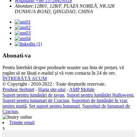
Whatsapp:
+86 15726429318
Abordare:
12B01, 12B/F, PLAZA NOBILĂ, NR.328
DUNHUA ROAD, QINGDAO, CHINA
Abonati-va
Pentru întrebări despre produsele noastre sau lista de prețuri, vă
rugăm să ne lăsați e-mailul și vă vom contacta în 24 de ore.
ÎNTREBĂTĂ ACUM
© Copyright - 2010-2022 : Toate drepturile rezervate.
Produse fierbinți
-
Harta site-ului
-
AMP Mobile
Suport pentru lumânări de tavan
,
Suport pentru lumânări Halloween
,
Suport pentru lumanari de Craciun
,
Suporturi de lumânări în vrac
pentru nuntă
,
Set suport pentru lumanari
,
Suporturi de lumanari de
Craciun
,
Trimite email
x